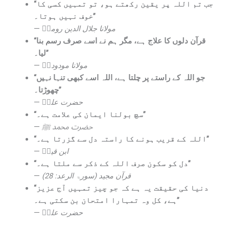
“جب تم اللہ پر یقین رکھتے ہو، تو تمہیں کسی کا
خوف نہیں ہوتا۔”
—
مولانا جلال الدین رومیؒ
“قرآن دلوں کا علاج ہے، مگر ہم نے اسے صرف رسم بنا
لیا۔”
—
مولانا مودودیؒ
“جو اللہ کے راستے پر چلتا ہے، اللہ اسے کبھی تنہا نہیں
چھوڑتا۔”
—
حضرت علیؓ
“سچ بولنا ایمان کی علامت ہے۔”
—
حضرت محمد ﷺ
“اللہ کے قریب ہونے کا راستہ دل سے گزرتا ہے۔”
—
ابن قیمؒ
“دل کو سکون صرف اللہ کے ذکر سے ملتا ہے۔”
—
قرآن مجید (سورۃ الرعد: 28)
“دنیا کی حقیقت یہ ہے کہ جو چیز تمہیں آج عزیز
ہے، کل وہ تمہارا امتحان بن سکتی ہے۔”
—
حضرت علیؓ