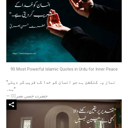
90 Most Powerful Islamic Quotes in Urdu for Inner Peace
“نماز وہ کنکشن ہے جو انسان کو خدا کے قریب کر دیتی
ہے۔”
—
حضرت حسن بصریؒ