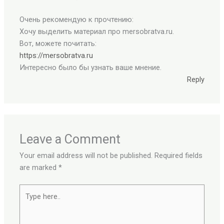
Очень рекомендую к прочтению:
Хочу выделить материал про mersobratva.ru.
Вот, можете почитать:
https://mersobratva.ru
Интересно было бы узнать ваше мнение.
Reply
Leave a Comment
Your email address will not be published.
Required fields
are marked
*
Type
here..