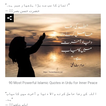
“انسان کا سب سے بڑا ہتھیار صبر ہے۔”
—
حضرت حسن بصریؒ
90 Most Powerful Islamic Quotes in Urdu for Inner Peace
“اللہ کی رضا حاصل کرنے والا دنیا و آخرت میں کامیاب
ہے۔”
—
امام شافعیؒ