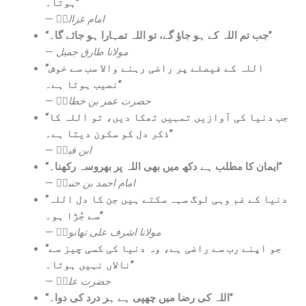
ہوتا۔”
—
امام غزالیؒ
“جب تم اللہ کے ہو جاؤ گے، تو اللہ تمہارا ہو جائے گا۔”
—
مولانا طارق جمیل
“اللہ کے فیصلے پر راضی رہنے والا سب سے خوش
نصیب ہوتا ہے۔”
—
حضرت عمر بن خطابؓ
“جب دنیا کی آوازیں تمہیں تھکا دیں، تو اللہ کا
ذکر دل کو سکون دیتا ہے۔”
—
ابن قیمؒ
“ایمان کا مطلب ہے دکھ میں بھی اللہ پر بھروسہ رکھنا۔”
—
امام احمد بن حنبلؒ
“دنیا کے غم وہی لوگ سہہ سکتے ہیں جن کا دل اللہ
سے جُڑا ہو۔”
—
مولانا اشرف علی تھانویؒ
“جو اپنے رب سے راضی ہے، وہ دنیا کی کسی چیز سے
نالاں نہیں ہوتا۔”
—
حضرت علیؓ
“اللہ کی رضا میں چھپی ہے ہر درد کی دوا۔”