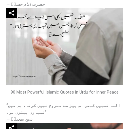
—
حضرت امام حسنؓ
90 Most Powerful Islamic Quotes in Urdu for Inner Peace
“اللہ تمہیں کبھی اس چیز سے محروم نہیں کرتا، جس میں
تمہاری بہتری ہو۔”
—
شیخ سعدیؒ