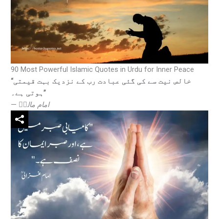
90 Most Powerful Islamic Quotes in Urdu for Inner Peace
“خالص نیت سے کی گئی عبادت رب کے نزدیک بہت قیمتی
ہوتی ہے۔”
—
امام مالکؒ