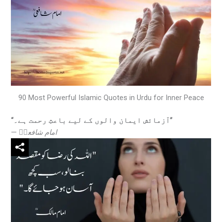
90 Most Powerful Islamic Quotes in Urdu for Inner Peace
“آزمائش ایمان والوں کے لیے باعثِ رحمت ہے۔”
—
امام شافعیؒ