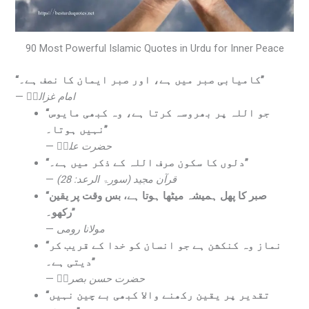
90 Most Powerful Islamic Quotes in Urdu for Inner Peace
“کامیابی صبر میں ہے، اور صبر ایمان کا نصف ہے۔”
—
امام غزالیؒ
“جو اللہ پر بھروسہ کرتا ہے، وہ کبھی مایوس
نہیں ہوتا۔”
—
حضرت علیؓ
“دلوں کا سکون صرف اللہ کے ذکر میں ہے۔”
—
قرآن مجید (سورۃ الرعد: 28)
“صبر کا پھل ہمیشہ میٹھا ہوتا ہے، بس وقت پر یقین
رکھو۔”
—
مولانا رومی
“نماز وہ کنکشن ہے جو انسان کو خدا کے قریب کر
دیتی ہے۔”
—
حضرت حسن بصریؒ
“تقدیر پر یقین رکھنے والا کبھی بے چین نہیں