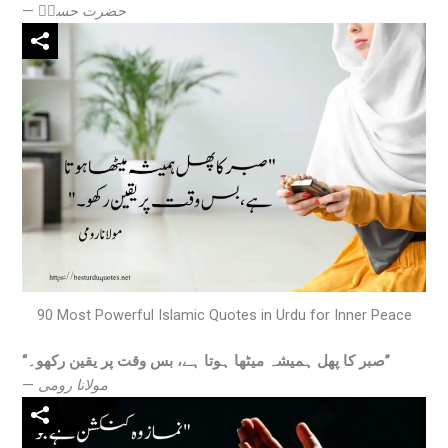
—
حضرت حسنؒ
90 Most Powerful Islamic Quotes in Urdu for Inner Peace
“صبر کا پھل ہمیشہ میٹھا ہوتا ہے، بس وقت پر یقین رکھو۔”
—
مولانا رومی