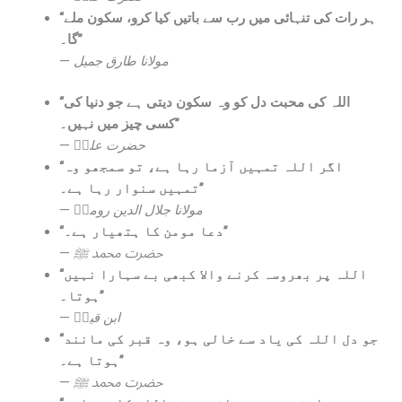
“ہر رات کی تنہائی میں رب سے باتیں کیا کرو، سکون ملے
گا۔”
—
مولانا طارق جمیل
“اللہ کی محبت دل کو وہ سکون دیتی ہے جو دنیا کی
کسی چیز میں نہیں۔”
—
حضرت علیؓ
“اگر اللہ تمہیں آزما رہا ہے، تو سمجھو وہ
تمہیں سنوار رہا ہے۔”
—
مولانا جلال الدین رومیؒ
“دعا مومن کا ہتھیار ہے۔”
—
حضرت محمد ﷺ
“اللہ پر بھروسہ کرنے والا کبھی بے سہارا نہیں
ہوتا۔”
—
ابن قیمؒ
“جو دل اللہ کی یاد سے خالی ہو، وہ قبر کی مانند
ہوتا ہے۔”
—
حضرت محمد ﷺ