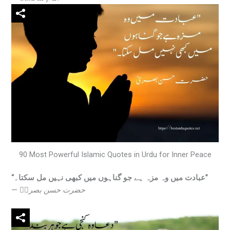
90 Most Powerful Islamic Quotes in Urdu for Inner Peace
“عبادت میں وہ مزہ ہے جو گناہوں میں کبھی نہیں مل سکتا۔”
—
حضرت حسن بصریؒ