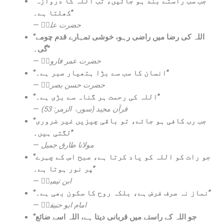
“جب سب راستے بند ہو جائیں، تب اللہ کا دروازہ
کھلتا ہے۔”
—
حضرت علیؓ
“اللہ کی رضا میں راضی رہو، خوشی تمہارے قدم چومے
گی۔”
—
حضرت عمر فاروقؓ
“انسان کا سب سے بڑا ہتھیار صبر ہے۔”
—
حضرت حسن بصریؒ
“اللہ کی رحمت ہر گناہ سے بڑی ہے۔”
—
قرآن مجید (سورۃ الزمر: 53)
“جب رب کافی ہو جائے، تو باقی چیزیں غیر ضروری
لگتی ہیں۔”
—
مولانا طارق جمیل
“جو رات کو اللہ کو یاد کرتا ہے، صبح اس کے چہرے
پر نور ہوتا ہے۔”
—
ابن تیمیہؒ
“نماز نہ صرف فرض ہے، بلکہ روح کا سکون بھی ہے۔”
—
امام ابو حنیفہؒ
“جو اللہ کے راستے میں قربانی دیتا ہے، اللہ اسے ضائع