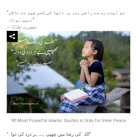
“جو اپنے رب سے راضی ہے، وہ دنیا کی کسی چیز سے نالاں
نہیں ہوتا۔”
—
حضرت علیؓ
90 Most Powerful Islamic Quotes in Urdu for Inner Peace
“اللہ کی رضا میں چھپی ہے ہر درد کی دوا۔”