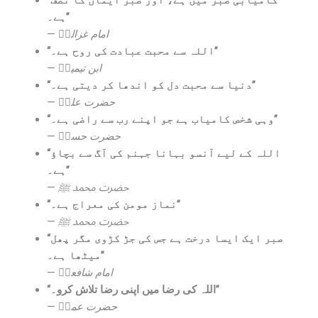
ہے۔”
—
امام غزالیؒ
“اللہ سے محبت عبادت کی روح ہے۔”
—
ابن تیمیہؒ
“دنیا سے محبت دل کو اندھا کر دیتی ہے۔”
—
حضرت علیؓ
“وہی شخص کامیاب ہے جو اپنے رب سے راضی ہے۔”
—
حضرت حسنؒ
“اللہ کے لیے آنسو بہانا جہنم کی آگ سے بچاؤ
ہے۔”
—
حضرت محمد ﷺ
“نماز مومن کی معراج ہے۔”
—
حضرت محمد ﷺ
“صبر ایک ایسا درخت ہے جس کی جڑ کڑوی مگر پھل
میٹھا ہے۔”
—
امام شافعیؒ
“اللہ کی رضا میں اپنی رضا تلاش کرو۔”
—
حضرت عمرؓ