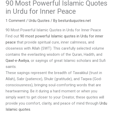
90 Most Powerful Islamic Quotes
in Urdu for Inner Peace
1 Comment
/
Urdu Quotes
/ By
besturduquotes.net
90 Most Powerful Islamic Quotes in Urdu for Inner Peace
Find out
90 most powerful Islamic quotes in Urdu for inner
peace
that provide spiritual cure, inner calmness, and
closeness with Allah (SWT). This carefully selected volume
contains the everlasting wisdom of the Quran, Hadith, and
Qawl-e-Awliya
, or sayings of great Islamic scholars and Sufi
saints.
These sayings represent the breadth of Tawakkul (trust in
Allah), Sabr (patience), Shukr (gratitude), and Taqwa (God-
consciousness), bringing soul-comforting words that are
heartwarming. Be it during a hard moment or when you
simply want to get closer to your Creator, these quotes will
provide you comfort, clarity, and peace of mind through
Urdu
Islamic quotes
.