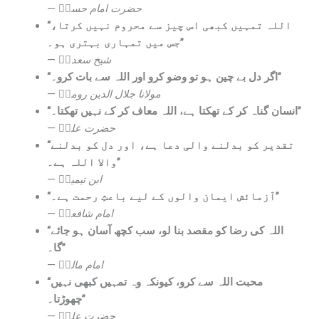
—
حضرت امام حسنؓ
“اللہ تمہیں کبھی اس چیز سے محروم نہیں کرتا،
جس میں تمہاری بہتری ہو۔”
—
شیخ سعدیؒ
“اگر دل بے چین ہو تو وضو کرو اور اللہ سے بات کرو۔”
—
مولانا جلال الدین رومیؒ
“انسان گناہ کر کے تھکتا ہے، اللہ معاف کر کے نہیں تھکتا۔”
—
حضرت علیؓ
“تقدیر کو بدلنے والی دعا ہے، اور دل کو بدلنے
والا اللہ ہے۔”
—
ابن تیمیہؒ
“آزمائش ایمان والوں کے لیے باعثِ رحمت ہے۔”
—
امام شافعیؒ
“اللہ کی رضا کو مقصد بنا لو، سب کچھ آسان ہو جائے
گا۔”
—
امام مالکؒ
“محبت اللہ سے کرو، کیونکہ وہ تمہیں کبھی نہیں
چھوڑتا۔”
—
حضرت علیؓ