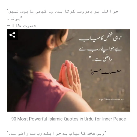
“جو اللہ پر بھروسہ کرتا ہے، وہ کبھی مایوس نہیں
ہوتا۔”
—
حضرت علیؓ
90 Most Powerful Islamic Quotes in Urdu for Inner Peace
“وہی شخص کامیاب ہے جو اپنے رب سے راضی ہے۔”