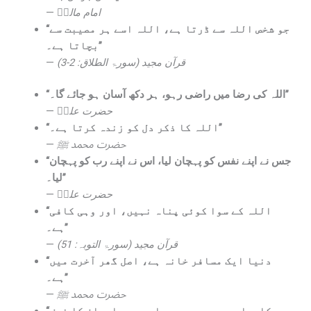
—
امام مالکؒ
“جو شخص اللہ سے ڈرتا ہے، اللہ اسے ہر مصیبت سے
بچاتا ہے۔”
—
قرآن مجید (سورۃ الطلاق: 2-3)
“اللہ کی رضا میں راضی رہو، ہر دکھ آسان ہو جائے گا۔”
—
حضرت علیؓ
“اللہ کا ذکر دل کو زندہ کرتا ہے۔”
—
حضرت محمد ﷺ
“جس نے اپنے نفس کو پہچان لیا، اس نے اپنے رب کو پہچان
لیا۔”
—
حضرت علیؓ
“اللہ کے سوا کوئی پناہ نہیں، اور وہی کافی
ہے۔”
—
قرآن مجید (سورۃ التوبہ: 51)
“دنیا ایک مسافر خانہ ہے، اصل گھر آخرت میں
ہے۔”
—
حضرت محمد ﷺ
“کامیابی صبر میں ہے، اور صبر ایمان کا نصف