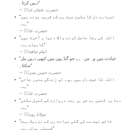
نہیں کرتا۔”
—
حضرت عثمان غنیؓ
“تمہارے دل کا سکون صرف رب کے قریب ہونے میں
ہے۔”
—
حضرت علیؓ
“اللہ کی رضا حاصل کرنے والا دنیا و آخرت میں
کامیاب ہے۔”
—
امام شافعیؒ
“عبادت میں وہ مزہ ہے جو گناہوں میں کبھی نہیں مل
سکتا۔”
—
حضرت حسن بصریؒ
“اللہ کا خوف دل میں ہو، تو زندگی سنور جاتی
ہے۔”
—
حضرت علیؓ
“دعا وہ کنجی ہے جو ہر بند دروازے کو کھول سکتی
ہے۔”
—
مولانا رومیؒ
“خالص نیت سے کی گئی عبادت رب کے نزدیک بہت
قیمتی ہوتی ہے۔”