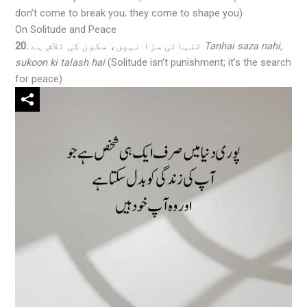
don’t come to break you; they come to shape you)
On Solitude and Peace
20.
تنہائی سزا نہیں، سکون کی تلاش ہے
Tanhai saza nahi,
sukoon ki talash hai
(Solitude isn’t punishment; it’s the search
for peace)