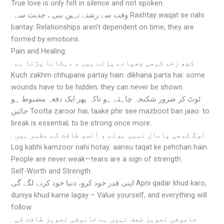
True love is only felt in silence and not spoken.
. وقت سے رشتے نہیں بنی ، جذبت سے Rashtay waqat se nahi
bantay: Relationships aren’t dependent on time, they are
formed by emotions.
Pain and Healing:
. کچھ زخم کبھی چھپانے پڑتے ہیں ، دہکانا پڑتا ہے
Kuch zakhm chhupane partay hain: dikhana parta hai: some
wounds have to be hidden; they can never be shown.
ٹوٹ کر ضرور شکنجہ چاہئے ہو تاکہ پھر ایک دفعہ مضبوط ہو
جائیں Tootta zaroor hai, taake phir see mazboot ban jaao: to
break is essential; to be strong once more.
. لوگ کبھی پامال نہیں ہوتے ، آنسو طاقت کے مظہر ہیں
Log kabhi kamzoor nahi hotay: aansu taqat ke pehchan hain
People are never weak—tears are a sign of strength.
Self-Worth and Strength.
اپنی قدر خود کرو، دنیا خود کرنے لگے گی Apni qadar khud karo,
duniya khud karne lagay – Value yourself, and everything will
follow.
. خاموشی تعویز ضعف نہیں ہے خاموشی تعویز طاقت کی