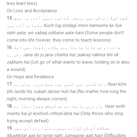
less learn less)
On Loss and Acceptance
15.
کچھ لوگ زندگی میں ہمیشہ کے لیے نہیں آتے، وہ سبق
سکھانے آتے ہیں
Kuch log zindagi mein hamesha ke liye
nahi aate; wo sabaq sikhane aate hain
(Some people don’t
come into life forever; they come to teach lessons)
16.
جانے دو جو جانا چاہتا ہے، پکڑے رکھنا بھی ایک
زخم ہے
Jane do jo jana chahta hai; pakray rakhna bhi ek
zakham hai
(Let go of what wants to leave; holding on is also
a wound)
On Hope and Resilience
17.
رات کتنی بھی لمبی ہو، صبح ضرور ہوتی ہے
Raat kitni
bhi lambi ho, subah zaroor hoti hai
(No matter how long the
night, morning always comes)
18.
ہار وہی مانتا ہے جو کوشش چھوڑ دیتا ہے
Haar wohi
manta hai jo koshish chhod deta hai
(Only those who stop
trying accept defeat)
19.
مشکلات آپ کو توڑنے نہیں، سنوارنے آتی ہیں
Mushkilat aap ko torne nahi, sanwarne aati hain
(Difficulties